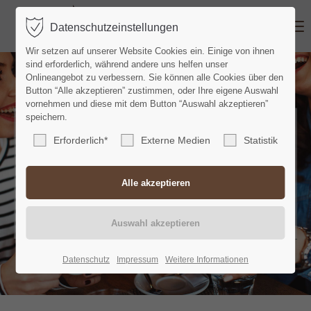
MENU
Datenschutzeinstellungen
Wir setzen auf unserer Website Cookies ein. Einige von ihnen
sind erforderlich, während andere uns helfen unser
Onlineangebot zu verbessern. Sie können alle Cookies über den
Button “Alle akzeptieren” zustimmen, oder Ihre eigene Auswahl
vornehmen und diese mit dem Button “Auswahl akzeptieren”
speichern.
für Büro, Firmen und
Erforderlich*
Externe Medien
Statistik
Gewerbe
TOP Kaffeevollautomaten zum Mieten, Leasen
und Kaufen
Datenschutz
Impressum
Weitere Informationen